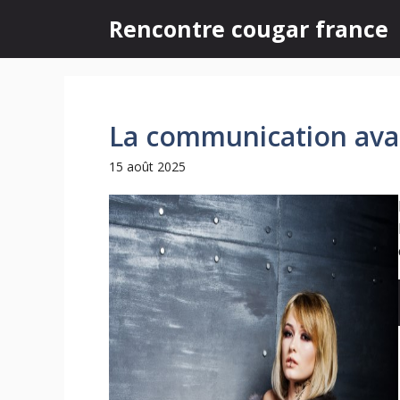
Aller
Rencontre cougar france
au
contenu
La communication avan
15 août 2025