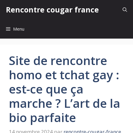
Aller
Rencontre cougar france
au
contenu
Menu
Site de rencontre
homo et tchat gay :
est-ce que ça
marche ? L’art de la
bio parfaite
14 novembre 2024
par
rencontre-cougar-france