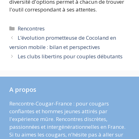
diversité d'options permet à chacun de trouver
l'outil correspondant à ses attentes.
Catégories
Rencontres
L’évolution prometteuse de Cocoland en
version mobile : bilan et perspectives
Les clubs libertins pour couples débutants
A propos
Rencontre-Cougar-France : pour cougars
confiantes et hommes jeunes attirés par
l'expérience mûre. Rencontres discrètes,
passionnées et intergénérationnelles en France.
Si tu aimes les cougars, n'hésite pas à aller sur